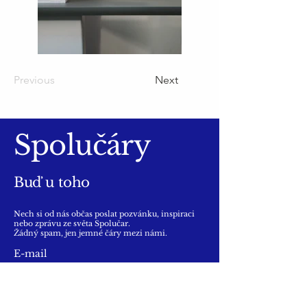
Previous
Next
Spolučáry
Buď u toho
Nech si od nás občas poslat pozvánku, inspiraci
nebo zprávu ze světa Spolučar.
Žádný spam, jen jemné čáry mezi námi.
E-mail
Jo, chci o Spolučárách v 