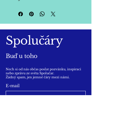
Spolučáry
Buď u toho
Nech si od nás občas poslat pozvánku, inspiraci
nebo zprávu ze světa Spolučar.
Žádný spam, jen jemné čáry mezi námi.
E-mail
Jo, chci o Spolučárách v 
mailu číst. 
JO!