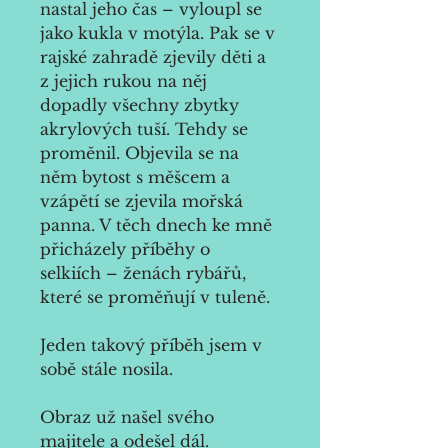
nastal jeho čas – vyloupl se 
jako kukla v motýla. Pak se v 
rajské zahradě zjevily děti a 
z jejich rukou na něj 
dopadly všechny zbytky 
akrylových tuší. Tehdy se 
proměnil. Objevila se na 
něm bytost s měšcem a 
vzápětí se zjevila mořská 
panna. V těch dnech ke mně 
přicházely příběhy o 
selkiích – ženách rybářů, 
které se proměňují v tuleně.
Jeden takový příběh jsem v 
sobě stále nosila.
Obraz už našel svého 
majitele a odešel dál.